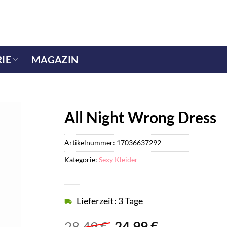
IE
MAGAZIN
All Night Wrong Dress
Artikelnummer:
17036637292
Kategorie:
Sexy Kleider
Lieferzeit: 3 Tage
Ursprünglicher
Aktueller
28,49
€
24,99
€