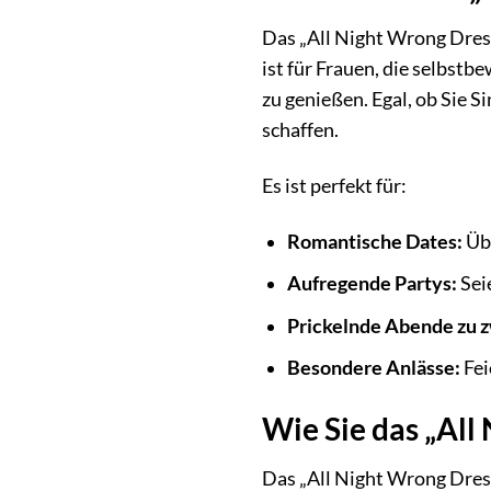
Das „All Night Wrong Dress“
ist für Frauen, die selbstbe
zu genießen. Egal, ob Sie 
schaffen.
Es ist perfekt für:
Romantische Dates:
Übe
Aufregende Partys:
Seie
Prickelnde Abende zu z
Besondere Anlässe:
Fei
Wie Sie das „All
Das „All Night Wrong Dress