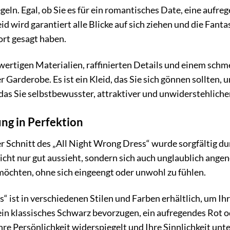
eln. Egal, ob Sie es für ein romantisches Date, eine aufre
id wird garantiert alle Blicke auf sich ziehen und die Fanta
ort gesagt haben.
ertigen Materialien, raffinierten Details und einem schm
 Garderobe. Es ist ein Kleid, das Sie sich gönnen sollten, u
, das Sie selbstbewusster, attraktiver und unwiderstehlicher
ng in Perfektion
er Schnitt des „All Night Wrong Dress“ wurde sorgfältig du
 nicht nur gut aussieht, sondern sich auch unglaublich angen
öchten, ohne sich eingeengt oder unwohl zu fühlen.
“ ist in verschiedenen Stilen und Farben erhältlich, um Ih
ein klassisches Schwarz bevorzugen, ein aufregendes Rot od
Ihre Persönlichkeit widerspiegelt und Ihre Sinnlichkeit unte