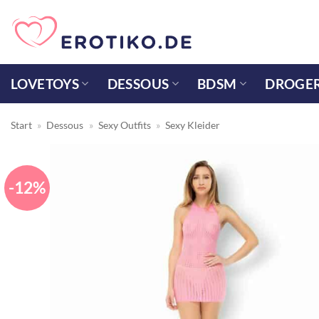
Zum
Inhalt
springen
LOVETOYS
DESSOUS
BDSM
DROGER
Start
»
Dessous
»
Sexy Outfits
»
Sexy Kleider
-12%