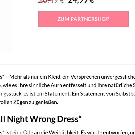
Preis
Preis
war:
ist:
ZUM PARTNERSHOP
28,49 €
24,99 €.
“ – Mehr als nur ein Kleid, ein Versprechen unvergesslich
 wie es Ihre sinnliche Aura entfesselt und Ihre natürliche 
ungsstück, es ist ein Statement. Ein Statement von Selbstbe
vollen Zügen zu genießen.
ll Night Wrong Dress“
“ ist eine Ode an die Weiblichkeit. Es wurde entworfen, u