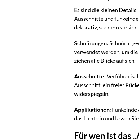
Es sind die kleinen Detail
Ausschnitte und funkelnde A
dekorativ, sondern sie sin
Schnürungen:
Schnürungen 
verwendet werden, um die T
ziehen alle Blicke auf sich.
Ausschnitte:
Verführerische
Ausschnitt, ein freier Rüc
widerspiegeln.
Applikationen:
Funkelnde A
das Licht ein und lassen Si
Für wen ist das 