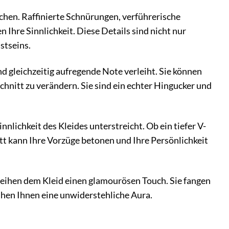
chen. Raffinierte Schnürungen, verführerische
 Ihre Sinnlichkeit. Diese Details sind nicht nur
stseins.
nd gleichzeitig aufregende Note verleiht. Sie können
hnitt zu verändern. Sie sind ein echter Hingucker und
nnlichkeit des Kleides unterstreicht. Ob ein tiefer V-
itt kann Ihre Vorzüge betonen und Ihre Persönlichkeit
rleihen dem Kleid einen glamourösen Touch. Sie fangen
leihen Ihnen eine unwiderstehliche Aura.