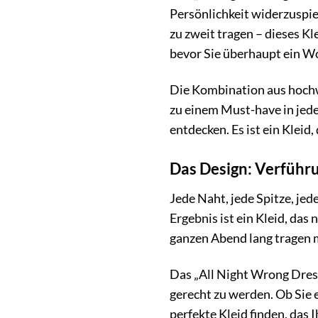
Persönlichkeit widerzuspieg
zu zweit tragen – dieses Kle
bevor Sie überhaupt ein W
Die Kombination aus hochw
zu einem Must-have in jeder
entdecken. Es ist ein Kleid
Das Design: Verführu
Jede Naht, jede Spitze, jed
Ergebnis ist ein Kleid, das
ganzen Abend lang tragen m
Das „All Night Wrong Dress
gerecht zu werden. Ob Sie 
perfekte Kleid finden, das 