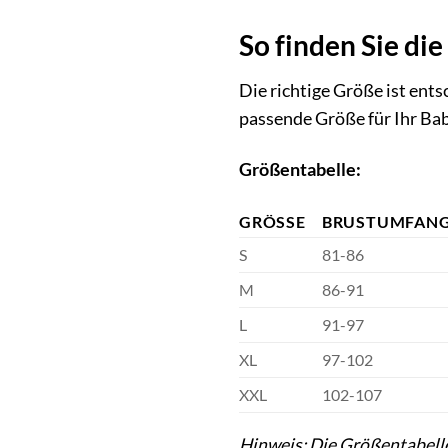
So finden Sie die
Die richtige Größe ist ent
passende Größe für Ihr Bab
Größentabelle:
GRÖSSE
BRUSTUMFANG
S
81-86
M
86-91
L
91-97
XL
97-102
XXL
102-107
Hinweis: Die Größentabelle 