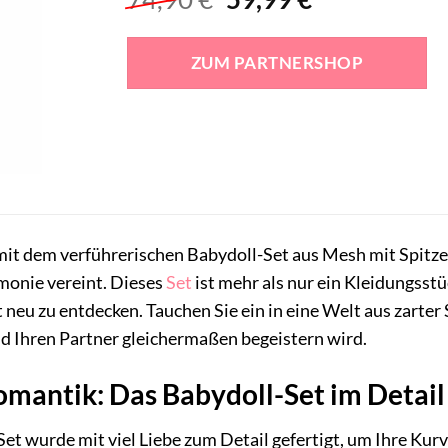
Preis
Preis
war:
ist:
ZUM PARTNERSHOP
74,90 €
59,99 €.
mit dem verführerischen Babydoll-Set aus Mesh mit Spitze,
monie vereint. Dieses
Set
ist mehr als nur ein Kleidungsstüc
t neu zu entdecken. Tauchen Sie ein in eine Welt aus zarte
nd Ihren Partner gleichermaßen begeistern wird.
omantik: Das Babydoll-Set im Detail
Set wurde mit viel Liebe zum Detail gefertigt, um Ihre Ku