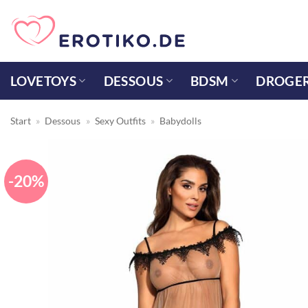
Zum
Inhalt
springen
LOVETOYS
DESSOUS
BDSM
DROGER
Start
»
Dessous
»
Sexy Outfits
»
Babydolls
-20%