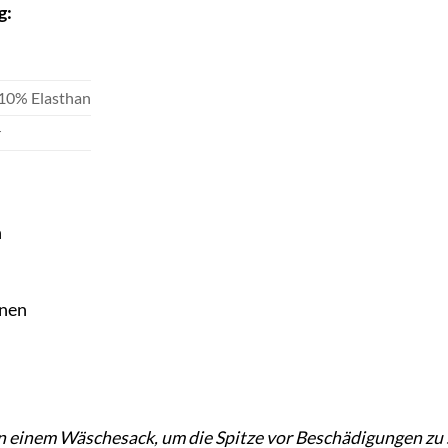
g:
10% Elasthan
r
n
knen
n
in einem Wäschesack, um die Spitze vor Beschädigungen zu