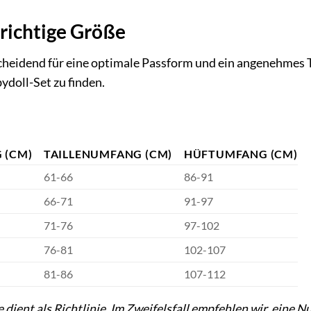
 richtige Größe
scheidend für eine optimale Passform und ein angenehmes 
ydoll-Set zu finden.
 (CM)
TAILLENUMFANG (CM)
HÜFTUMFANG (CM)
61-66
86-91
66-71
91-97
71-76
97-102
76-81
102-107
81-86
107-112
dient als Richtlinie. Im Zweifelsfall empfehlen wir, eine