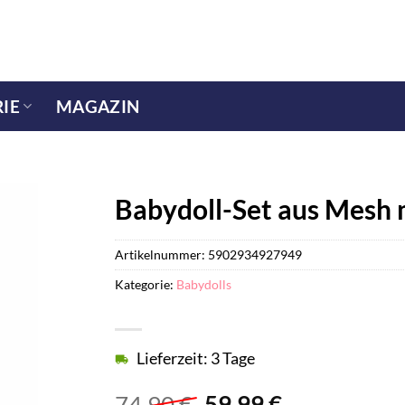
IE
MAGAZIN
Babydoll-Set aus Mesh mi
Artikelnummer:
5902934927949
Kategorie:
Babydolls
Lieferzeit: 3 Tage
Ursprünglicher
Aktueller
74,90
€
59,99
€