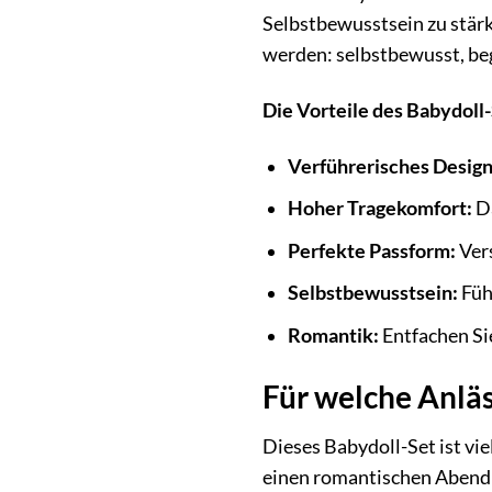
Selbstbewusstsein zu stärke
werden: selbstbewusst, be
Die Vorteile des Babydoll-
Verführerisches Design
Hoher Tragekomfort:
Da
Perfekte Passform:
Vers
Selbstbewusstsein:
Füh
Romantik:
Entfachen Sie
Für welche Anläs
Dieses Babydoll-Set ist vie
einen romantischen Abend zu