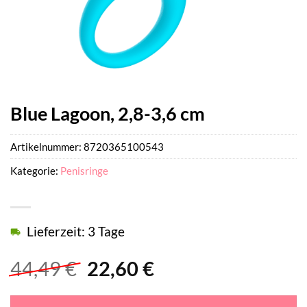
Blue Lagoon, 2,8-3,6 cm
Artikelnummer:
8720365100543
Kategorie:
Penisringe
Lieferzeit: 3 Tage
Ursprünglicher
Aktueller
44,49
€
22,60
€
Preis
Preis
war:
ist: