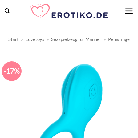
Zum
Inhalt
springen
Start
»
Lovetoys
»
Sexspielzeug für Männer
»
Penisringe
-17%