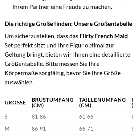
Ihrem Partner eine Freude zu machen.
Die richtige Größe finden: Unsere Größentabelle
Um sicherzustellen, dass das
Flirty French Maid
Set perfekt sitzt und Ihre Figur optimal zur
Geltung bringt, bieten wir Ihnen eine detaillierte
Größentabelle. Bitte messen Sie Ihre
Körpermaße sorgfältig, bevor Sie Ihre Größe
auswählen.
BRUSTUMFANG
TAILLENUMFANG
H
GRÖSSE
(CM)
(CM)
(C
S
81-86
61-66
86
M
86-91
66-71
91