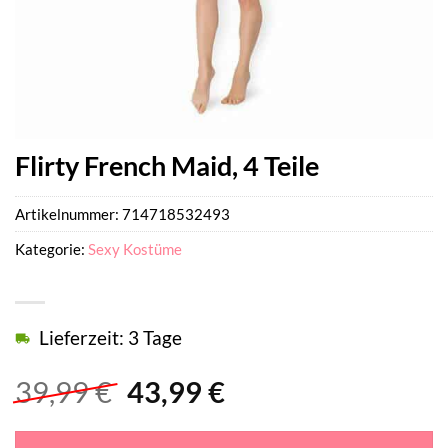
Flirty French Maid, 4 Teile
Artikelnummer:
714718532493
Kategorie:
Sexy Kostüme
Lieferzeit: 3 Tage
Ursprünglicher
Aktueller
39,99
€
43,99
€
Preis
Preis
war:
ist: