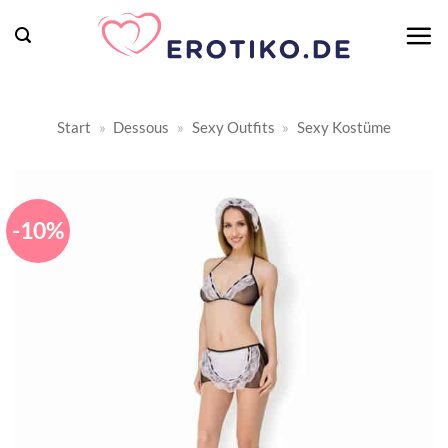
Zum
Inhalt
springen
Start
»
Dessous
»
Sexy Outfits
»
Sexy Kostüme
-10%