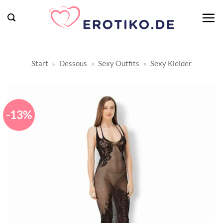
Zum
Inhalt
springen
Start
»
Dessous
»
Sexy Outfits
»
Sexy Kleider
-13%