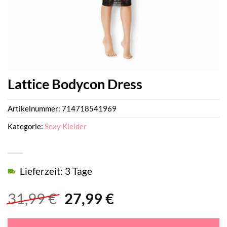
Lattice Bodycon Dress
Artikelnummer:
714718541969
Kategorie:
Sexy Kleider
Lieferzeit: 3 Tage
Ursprünglicher
Aktueller
31,99
€
27,99
€
Preis
Preis
war:
ist: