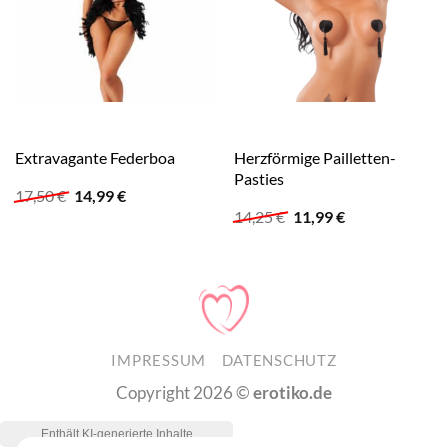
Herzförmige Pailletten-
Extravagante Federboa
Pasties
Ursprünglicher
Aktueller
17,50
€
14,99
€
Preis
Preis
Ursprünglicher
Aktueller
14,25
€
11,99
€
war:
ist:
Preis
Preis
17,50 €
14,99 €.
war:
ist:
14,25 €
11,99 €.
IMPRESSUM
DATENSCHUTZ
Copyright 2026 ©
erotiko.de