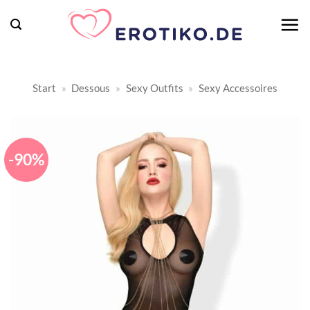
Zum
Inhalt
springen
Start
»
Dessous
»
Sexy Outfits
»
Sexy Accessoires
-90%