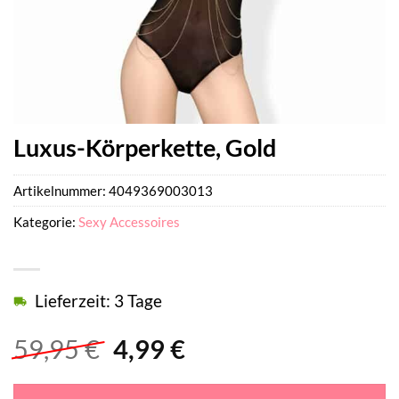
Luxus-Körperkette, Gold
Artikelnummer:
4049369003013
Kategorie:
Sexy Accessoires
Lieferzeit: 3 Tage
Ursprünglicher
Aktueller
59,95
€
4,99
€
Preis
Preis
war:
ist: