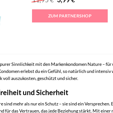
Preis
Preis
war:
ist:
ZUM PARTNERSHOP
11,95 €
3,99 €.
t purer Sinnlichkeit mit den Markenkondomen Nature – fü
ndomen erlebst du ein Gefühl, so natürlich und intensiv wie
k voll auszukosten, geschützt und sicher.
reiheit und Sicherheit
ind mehr als nur ein Schutz – sie sind ein Versprechen. E
nd für das Vertrauen, das jede Beziehung stärkt. Mit eine