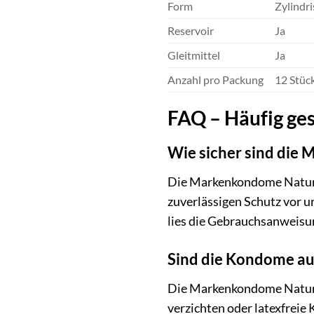
Form
Zylindri
Reservoir
Ja
Gleitmittel
Ja
Anzahl pro Packung
12 Stüc
FAQ – Häufig ges
Wie sicher sind die
Die Markenkondome Nature 
zuverlässigen Schutz vor u
lies die Gebrauchsanweisu
Sind die Kondome auc
Die Markenkondome Nature 
verzichten oder latexfreie