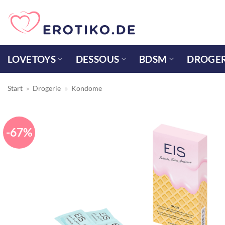
Zum
Inhalt
springen
LOVETOYS
DESSOUS
BDSM
DROGER
Start
»
Drogerie
»
Kondome
-67%