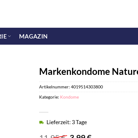
IE
MAGAZIN
Markenkondome Nature,
Artikelnummer:
4019514303800
Kategorie:
Kondome
Lieferzeit: 3 Tage
Ursprünglicher
Aktueller
11,95
€
3,99
€