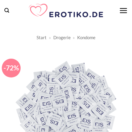
Zum
Inhalt
springen
Start
»
Drogerie
»
Kondome
-72%