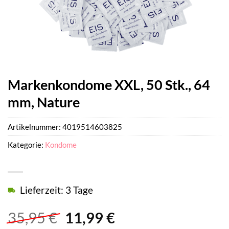
Markenkondome XXL, 50 Stk., 64
mm, Nature
Artikelnummer:
4019514603825
Kategorie:
Kondome
Lieferzeit: 3 Tage
Ursprünglicher
Aktueller
35,95
€
11,99
€