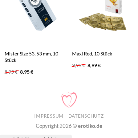
Mister Size 53, 53 mm, 10
Maxi Red, 10 Stück
Stück
Ursprünglicher
Aktueller
9,99
€
8,99
€
Preis
Preis
Ursprünglicher
Aktueller
8,95
€
8,95
€
war:
ist:
Preis
Preis
9,99 €
8,99 €.
war:
ist:
8,95 €
8,95 €.
IMPRESSUM
DATENSCHUTZ
Copyright 2026 ©
erotiko.de