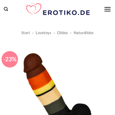
Zum
Inhalt
springen
Start
»
Lovetoys
»
Dildos
»
Naturdildos
-23%