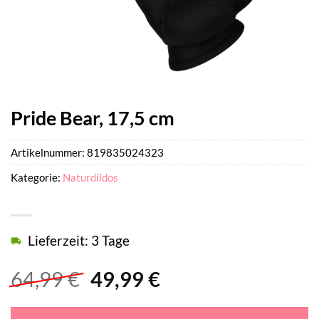
Pride Bear, 17,5 cm
Artikelnummer:
819835024323
Kategorie:
Naturdildos
Lieferzeit: 3 Tage
Ursprünglicher
Aktueller
64,99
€
49,99
€
Preis
Preis
war:
ist: