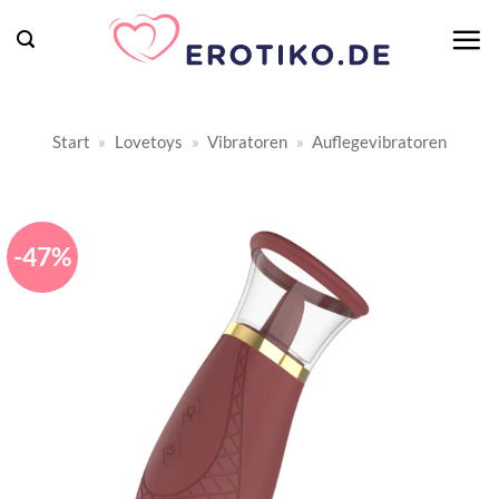
Zum
Inhalt
springen
Start
»
Lovetoys
»
Vibratoren
»
Auflegevibratoren
-47%