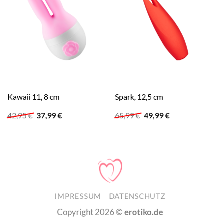
Kawaii 11, 8 cm
Spark, 12,5 cm
Ursprünglicher
Aktueller
Ursprünglicher
Aktueller
42,95
€
37,99
€
65,99
€
49,99
€
Preis
Preis
Preis
Preis
war:
ist:
war:
ist:
42,95 €
37,99 €.
65,99 €
49,99 €.
IMPRESSUM
DATENSCHUTZ
Copyright 2026 ©
erotiko.de