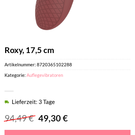
Roxy, 17,5 cm
Artikelnummer:
8720365102288
Kategorie:
Auflegevibratoren
Lieferzeit: 3 Tage
Ursprünglicher
Aktueller
94,49
€
49,30
€
Preis
Preis
war:
ist: