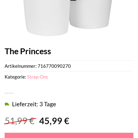
The Princess
Artikelnummer:
716770090270
Kategorie:
Strap-Ons
Lieferzeit: 3 Tage
Ursprünglicher
Aktueller
51,99
€
45,99
€
Preis
Preis
war:
ist: