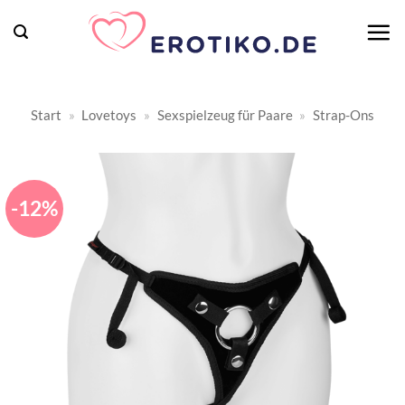
Zum
Inhalt
springen
Start
»
Lovetoys
»
Sexspielzeug für Paare
»
Strap-Ons
-12%