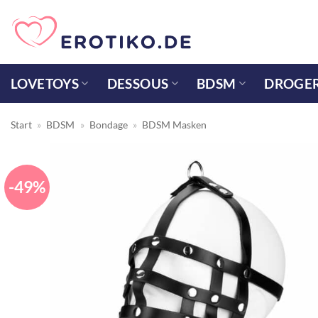
Zum
Inhalt
springen
LOVETOYS
DESSOUS
BDSM
DROGER
Start
»
BDSM
»
Bondage
»
BDSM Masken
-49%