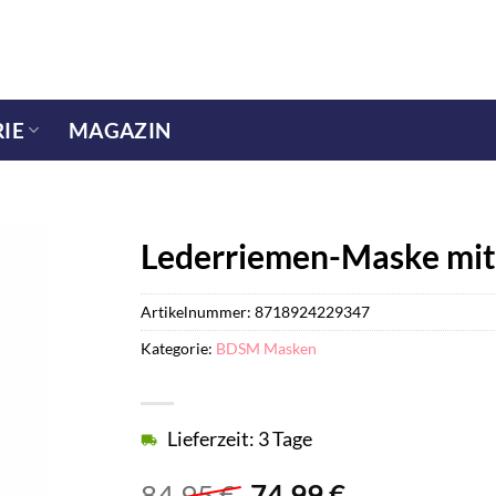
IE
MAGAZIN
Lederriemen-Maske mi
Artikelnummer:
8718924229347
Kategorie:
BDSM Masken
Lieferzeit: 3 Tage
Ursprünglicher
Aktueller
84,95
€
74,99
€