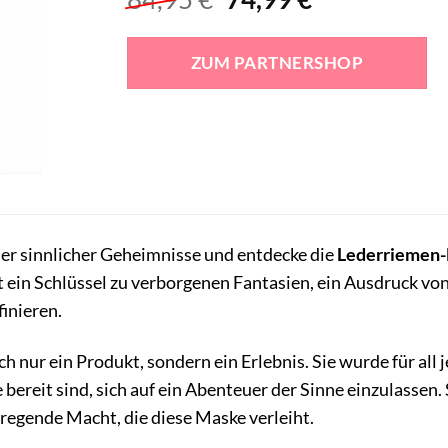
Preis
Preis
war:
ist:
ZUM PARTNERSHOP
84,95 €
74,99 €.
ller sinnlicher Geheimnisse und entdecke die
Lederriemen-
e ist ein Schlüssel zu verborgenen Fantasien, ein Ausdruck
finieren.
ch nur ein Produkt, sondern ein Erlebnis. Sie wurde für all
 bereit sind, sich auf ein Abenteuer der Sinne einzulassen
fregende Macht, die diese Maske verleiht.