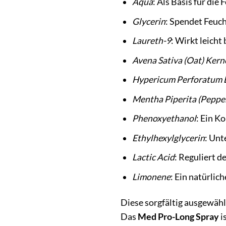
Aqua
: Als Basis für die
Glycerin
: Spendet Feuch
Laureth-9
: Wirkt leich
Avena Sativa (Oat) Kern
Hypericum Perforatum 
Mentha Piperita (Peppe
Phenoxyethanol
: Ein K
Ethylhexylglycerin
: Unt
Lactic Acid
: Reguliert d
Limonene
: Ein natürlic
Diese sorgfältig ausgewähl
Das
Med Pro-Long Spray
i