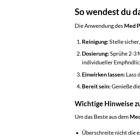
So wendest du da
Die Anwendung des
Med P
Reinigung:
Stelle sicher
Dosierung:
Sprühe 2-3 M
individueller Empfindli
Einwirken lassen:
Lass d
Bereit sein:
Genieße die
Wichtige Hinweise 
Um das Beste aus dem
Med
Überschreite nicht die