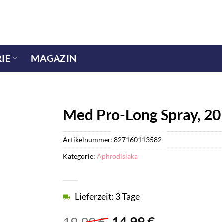
IE
MAGAZIN
Med Pro-Long Spray, 20
Artikelnummer:
827160113582
Kategorie:
Aphrodisiaka
Lieferzeit: 3 Tage
Ursprünglicher
Aktueller
19,99
€
14,99
€