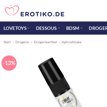
Zum
Inhalt
springen
LOVETOYS
DESSOUS
BDSM
DROGER
Start
»
Drogerie
»
Drogerieartikel
»
Aphrodisiaka
-13%