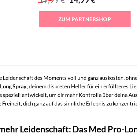
Preis
Preis
war:
ist:
ZUM PARTNERSHOP
19,99 €
14,99 €.
die Leidenschaft des Moments voll und ganz auskosten, ohn
Long Spray
, deinem diskreten Helfer für ein erfüllteres L
peziell entwickelt, um dir mehr Kontrolle über deine Ausd
e Freiheit, dich ganz auf das sinnliche Erlebnis zu konzent
mehr Leidenschaft: Das Med Pro-Lo