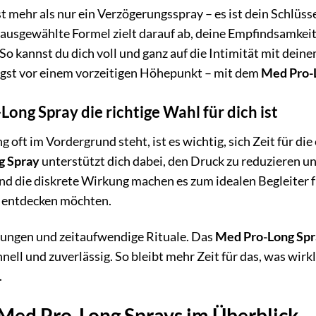
st mehr als nur ein Verzögerungsspray – es ist dein Schlüs
g ausgewählte Formel zielt darauf ab, deine Empfindsamkeit
 So kannst du dich voll und ganz auf die Intimität mit de
Angst vor einem vorzeitigen Höhepunkt – mit dem
Med Pro-
ng Spray die richtige Wahl für dich ist
ng oft im Vordergrund steht, ist es wichtig, sich Zeit für d
g Spray
unterstützt dich dabei, den Druck zu reduzieren und
 die diskrete Wirkung machen es zum idealen Begleiter für 
 entdecken möchten.
tungen und zeitaufwendige Rituale. Das
Med Pro-Long Sp
nell und zuverlässig. So bleibt mehr Zeit für das, was wirk
.
 Med Pro-Long Sprays im Überblick