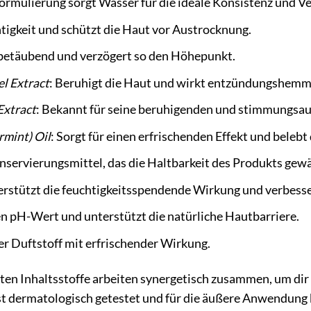
 Formulierung sorgt Wasser für die ideale Konsistenz und Ve
tigkeit und schützt die Haut vor Austrocknung.
t betäubend und verzögert so den Höhepunkt.
el Extract
: Beruhigt die Haut und wirkt entzündungshem
Extract
: Bekannt für seine beruhigenden und stimmungsau
rmint) Oil
: Sorgt für einen erfrischenden Effekt und belebt 
onservierungsmittel, das die Haltbarkeit des Produkts gewä
erstützt die feuchtigkeitsspendende Wirkung und verbesser
en pH-Wert und unterstützt die natürliche Hautbarriere.
her Duftstoff mit erfrischender Wirkung.
ten Inhaltsstoffe arbeiten synergetisch zusammen, um dir
st dermatologisch getestet und für die äußere Anwendung