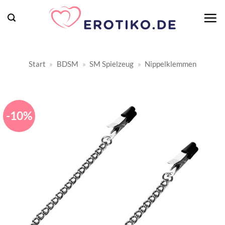
Zum
Inhalt
springen
Start
»
BDSM
»
SM Spielzeug
»
Nippelklemmen
-10%