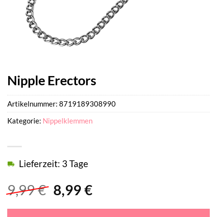
Nipple Erectors
Artikelnummer:
8719189308990
Kategorie:
Nippelklemmen
Lieferzeit: 3 Tage
Ursprünglicher
Aktueller
9,99
€
8,99
€
Preis
Preis
war:
ist: