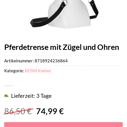
Pferdetrense mit Zügel und Ohren
Artikelnummer:
8718924236864
Kategorie:
BDSM Knebel
Lieferzeit: 3 Tage
Ursprünglicher
Aktueller
86,50
€
74,99
€
Preis
Preis
war:
ist: