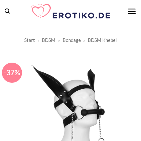
Zum
Inhalt
springen
Start
»
BDSM
»
Bondage
»
BDSM Knebel
-37%