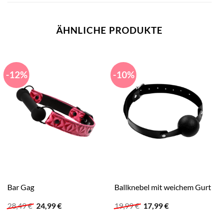
ÄHNLICHE PRODUKTE
-12%
-10%
Bar Gag
Ballknebel mit weichem Gurt
Ursprünglicher
Aktueller
Ursprünglicher
Aktueller
28,49
€
24,99
€
19,99
€
17,99
€
Preis
Preis
Preis
Preis