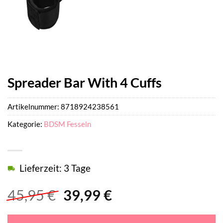
Spreader Bar With 4 Cuffs
Artikelnummer:
8718924238561
Kategorie:
BDSM Fesseln
Lieferzeit: 3 Tage
Ursprünglicher
Aktueller
45,95
€
39,99
€
Preis
Preis
war:
ist: