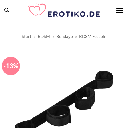
Zum
Inhalt
springen
Start
»
BDSM
»
Bondage
»
BDSM Fesseln
-13%