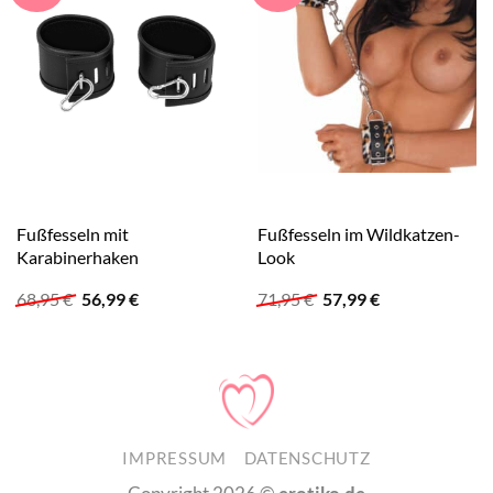
Fußfesseln mit
Fußfesseln im Wildkatzen-
Karabinerhaken
Look
Ursprünglicher
Aktueller
Ursprünglicher
Aktueller
68,95
€
56,99
€
71,95
€
57,99
€
Preis
Preis
Preis
Preis
war:
ist:
war:
ist:
68,95 €
56,99 €.
71,95 €
57,99 €.
IMPRESSUM
DATENSCHUTZ