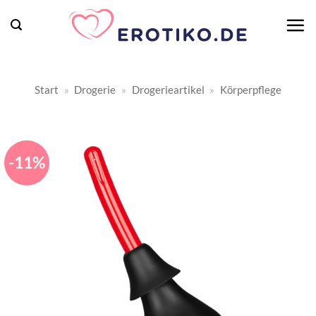
Zum
Inhalt
springen
Start
»
Drogerie
»
Drogerieartikel
»
Körperpflege
-11%