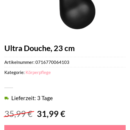
Ultra Douche, 23 cm
Artikelnummer:
0716770064103
Kategorie:
Körperpflege
Lieferzeit: 3 Tage
Ursprünglicher
Aktueller
35,99
€
31,99
€
Preis
Preis
war:
ist: