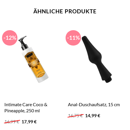
ÄHNLICHE PRODUKTE
-12%
-11%
Intimate Care Coco &
Anal-Duschaufsatz, 15 cm
Pineapple, 250 ml
Ursprünglicher
Aktueller
16,75
€
14,99
€
Preis
Preis
Ursprünglicher
Aktueller
16,99
€
17,99
€
war:
ist:
Preis
Preis
16,75 €
14,99 €.