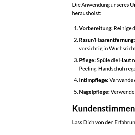
Die Anwendung unseres
U
herausholst:
Vorbereitung:
Reinige 
Rasur/Haarentfernung:
vorsichtig in Wuchsrich
Pflege:
Spüle die Haut n
Peeling-Handschuh reg
Intimpflege:
Verwende d
Nagelpflege:
Verwende d
Kundenstimmen
Lass Dich von den Erfahrun