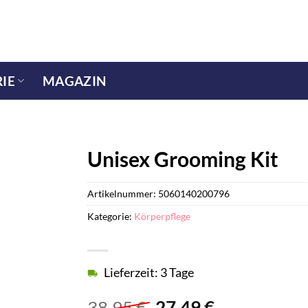
IE
MAGAZIN
Unisex Grooming Kit
Artikelnummer:
5060140200796
Kategorie:
Körperpflege
Lieferzeit: 3 Tage
Ursprünglicher
Aktueller
38,95
€
27,49
€