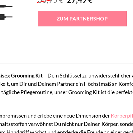
Preis
Preis
war:
ist:
ZUM PARTNERSHOP
38,95 €
27,49 €.
isex Grooming Kit
– Dein Schlüssel zu unwiderstehlicher 
kelt, um Dir und Deinem Partner ein Höchstmaß an Komfort
ägliche Pflegeroutine, unser Grooming Kit ist die perfekte
mpromissen und erlebe eine neue Dimension der
Körperpf
haltsstoffen verwöhnst Du nicht nur Deinen Körper, sonde
m Handgriff wächst und entdecke die Freude an einer gepf