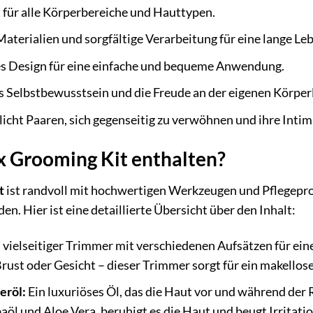
für alle Körperbereiche und Hauttypen.
terialien und sorgfältige Verarbeitung für eine lange Le
 Design für eine einfache und bequeme Anwendung.
s Selbstbewusstsein und die Freude an der eigenen Körperl
cht Paaren, sich gegenseitig zu verwöhnen und ihre Intimi
x Grooming Kit enthalten?
t
ist randvoll mit hochwertigen Werkzeugen und Pflegeprod
n. Hier ist eine detaillierte Übersicht über den Inhalt:
 vielseitiger Trimmer mit verschiedenen Aufsätzen für ein
rust oder Gesicht – dieser Trimmer sorgt für ein makellose
eröl:
Ein luxuriöses Öl, das die Haut vor und während der 
aöl und Aloe Vera, beruhigt es die Haut und beugt Irritatio