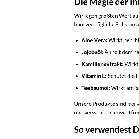
Die Magie der In
Wir legen größten Wert auf
hautverträgliche Substanze
Aloe Vera:
Wirkt beruh
Jojobaöl:
Ähnelt dem nat
Kamillenextrakt:
Wirkt
Vitamin E:
Schützt die H
Teebaumöl:
Wirkt antis
Unsere Produkte sind frei 
und verwenden umweltfreu
So verwendest Du