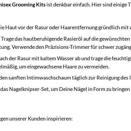
nisex Grooming Kits
ist denkbar einfach. Hier sind einige
die Haut vor der Rasur oder Haarentfernung gründlich m
Trage das hautberuhigende Rasieröl auf die gewünschten 
tung. Verwende den Präzisions-Trimmer für schwer zugängl
ach der Rasur mit kaltem Wasser ab und trage die feucht
elmäßig, um eingewachsene Haare zu vermeiden.
en sanften Intimwaschschaum täglich zur Reinigung des I
as Nagelknipser-Set, um Deine Nägel in Form zu bringen 
gen unserer Kunden inspirieren: