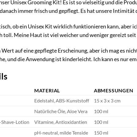
nser Unisex Grooming Kit! Es ist so vielseitig und die Pro
anach immer frisch und gepflegt. Es hat unsere Intimität d
isch, ob ein Unisex Kit wirklich funktionieren kann, aber i
 toll. Meine Haut ist viel weicher und weniger gereizt seit
Wert auf eine gepflegte Erscheinung, aber ich mag es nicht,
che, und die Anwendung ist kinderleicht. Ich kann es nur em
ls
MATERIAL
ABMESSUNGEN
Edelstahl, ABS-Kunststoff
15 x 3 x 3 cm
Natürliche Öle, Aloe Vera
100 ml
-Shave-Lotion
Vitamine, Antioxidantien
100 ml
pH-neutral, milde Tenside
150 ml