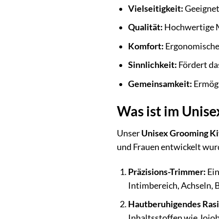
Vielseitigkeit:
Geeignet 
Qualität:
Hochwertige Ma
Komfort:
Ergonomisches
Sinnlichkeit:
Fördert da
Gemeinsamkeit:
Ermögli
Was ist im Unise
Unser
Unisex Grooming Ki
und Frauen entwickelt wurde
Präzisions-Trimmer:
Ein
Intimbereich, Achseln, B
Hautberuhigendes Rasi
Inhaltsstoffen wie Jojob