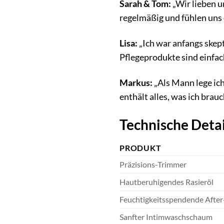
Sarah & Tom:
„Wir lieben u
regelmäßig und fühlen uns d
Lisa:
„Ich war anfangs skept
Pflegeprodukte sind einfach
Markus:
„Als Mann lege ich 
enthält alles, was ich brau
Technische Detai
PRODUKT
Präzisions-Trimmer
Hautberuhigendes Rasieröl
Feuchtigkeitsspendende After
Sanfter Intimwaschschaum