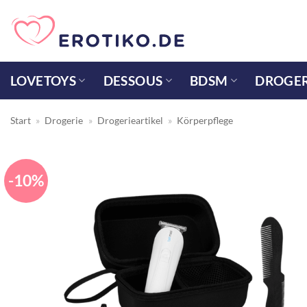
Zum
Inhalt
springen
LOVETOYS
DESSOUS
BDSM
DROGER
Start
»
Drogerie
»
Drogerieartikel
»
Körperpflege
-10%