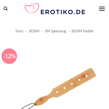
Zum
Inhalt
springen
Start
»
BDSM
»
SM Spielzeug
»
BDSM Paddle
-12%