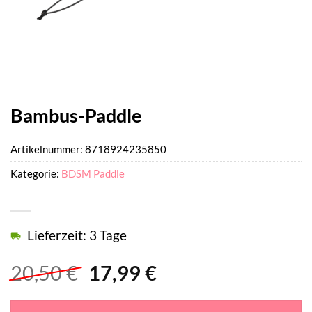
Bambus-Paddle
Artikelnummer:
8718924235850
Kategorie:
BDSM Paddle
Lieferzeit: 3 Tage
Ursprünglicher
Aktueller
20,50
€
17,99
€
Preis
Preis
war:
ist: