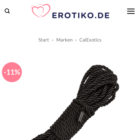
Zum
Inhalt
springen
Start
»
Marken
»
CalExotics
-11%