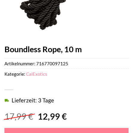
Boundless Rope, 10 m
Artikelnummer:
716770097125
Kategorie:
CalExotics
Lieferzeit: 3 Tage
Ursprünglicher
Aktueller
17,99
€
12,99
€
Preis
Preis
war:
ist: