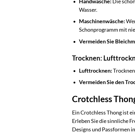
Handwäsche:
Die schon
Wasser.
Maschinenwäsche:
Wenn
Schonprogramm mit nie
Vermeiden Sie Bleichmi
Trocknen: Lufttrockn
Lufttrocknen:
Trocknen 
Vermeiden Sie den Tro
Crotchless Thong
Ein Crotchless Thong ist e
Erleben Sie die sinnliche Fr
Designs und Passformen ins