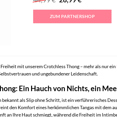
Preis
Preis
war:
ist:
ZUM PARTNERSHOP
44,99 €
28,99 €.
e Freiheit mit unserem Crotchless Thong – mehr als nur ein
 Selbstvertrauen und ungebundener Leidenschaft.
hong: Ein Hauch von Nichts, ein Me
bekannt als Slip ohne Schritt, ist ein verführerisches Des
eint den Komfort eines herkömmlichen Tangas mit dem aufr
sanft an Ihre Haut schmiegt, während die Freiheit im Intimbe