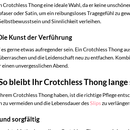
in Crotchless Thong eine ideale Wahl, da er keine unschöne
faser oder Satin, um ein reibungsloses Tragegefühl zu gew
Selbstbewusstsein und Sinnlichkeit verleihen.
Die Kunst der Verführung
es gerne etwas aufregender sein. Ein Crotchless Thong aus S
 überraschen und die Leidenschaft neu zu entfachen. Komb
r einen unvergesslichen Abend.
So bleibt Ihr Crotchless Thong lange
Ihrem Crotchless Thong haben, ist die richtige Pflege ent
n zu vermeiden und die Lebensdauer des
Slips
zu verlänger
nd sorgfältig