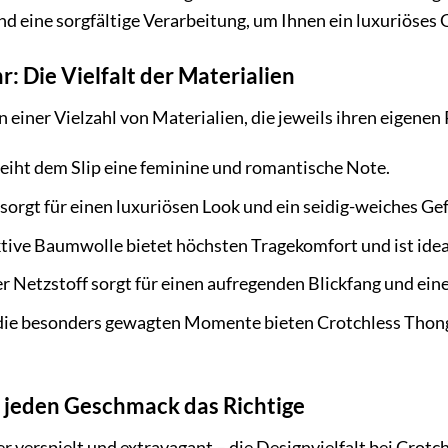
d eine sorgfältige Verarbeitung, um Ihnen ein luxuriöses G
r: Die Vielfalt der Materialien
n einer Vielzahl von Materialien, die jeweils ihren eigenen
leiht dem Slip eine feminine und romantische Note.
sorgt für einen luxuriösen Look und ein seidig-weiches Gef
ve Baumwolle bietet höchsten Tragekomfort und ist ideal 
 Netzstoff sorgt für einen aufregenden Blickfang und eine
die besonders gewagten Momente bieten Crotchless Thong
r jeden Geschmack das Richtige
er verspielt und extravagant – die Designvielfalt bei Crot