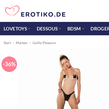
Zum
Inhalt
springen
LOVETOYS
DESSOUS
BDSM
DROGER
Start
»
Marken
»
Guilty Pleasure
-36%