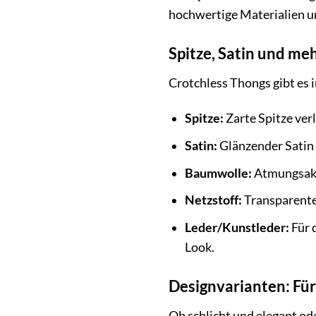
hochwertige Materialien un
Spitze, Satin und meh
Crotchless Thongs gibt es i
Spitze:
Zarte Spitze ver
Satin:
Glänzender Satin 
Baumwolle:
Atmungsakti
Netzstoff:
Transparenter
Leder/Kunstleder:
Für 
Look.
Designvarianten: Fü
Ob schlicht und elegant od