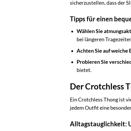
sicherzustellen, dass der S
Tipps für einen bequ
Wählen Sie atmungsakt
bei längeren Tragezeite
Achten Sie auf weiche
Probieren Sie verschie
bietet.
Der Crotchless 
Ein Crotchless Thong ist v
jedem Outfit eine besonde
Alltagstauglichkeit: