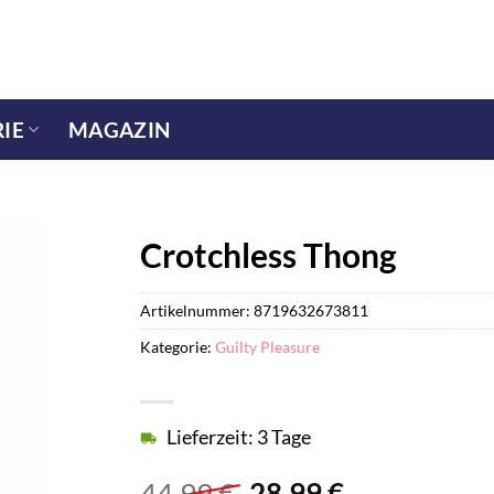
IE
MAGAZIN
Crotchless Thong
Artikelnummer:
8719632673811
Kategorie:
Guilty Pleasure
Lieferzeit: 3 Tage
Ursprünglicher
Aktueller
44,99
€
28,99
€