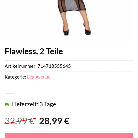
Flawless, 2 Teile
Artikelnummer:
714718555645
Kategorie:
Leg Avenue
Lieferzeit: 3 Tage
Ursprünglicher
Aktueller
32,99
€
28,99
€
Preis
Preis
war:
ist: