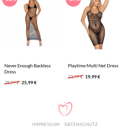
Never Enough Backless
Playtime Multi Net Dress
Dress
Ursprünglicher
Aktueller
23,99
€
19,99
€
Preis
Preis
Ursprünglicher
Aktueller
28,99
€
25,99
€
war:
ist:
Preis
Preis
23,99 €
19,99 €.
war:
ist:
28,99 €
25,99 €.
IMPRESSUM
DATENSCHUTZ