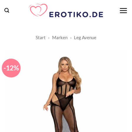
Zum
Inhalt
springen
Start
»
Marken
»
Leg Avenue
-12%