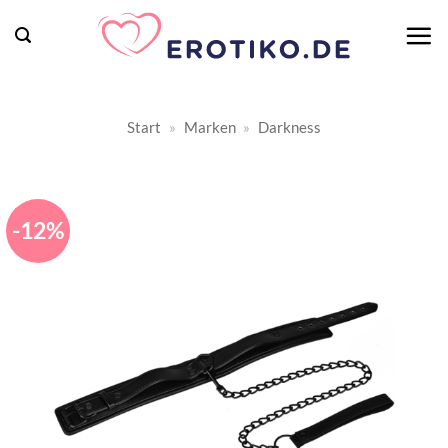
Zum
Inhalt
springen
Start
»
Marken
»
Darkness
-12%