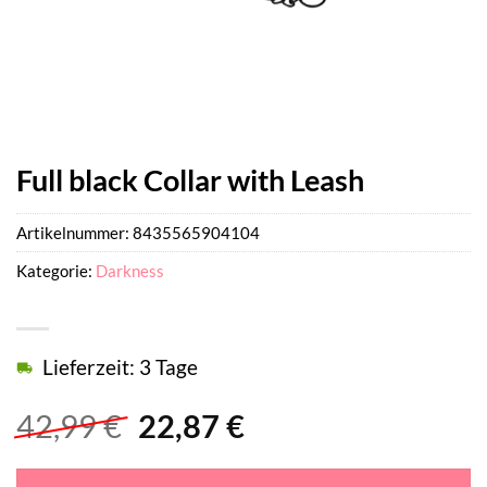
Full black Collar with Leash
Artikelnummer:
8435565904104
Kategorie:
Darkness
Lieferzeit: 3 Tage
Ursprünglicher
Aktueller
42,99
€
22,87
€
Preis
Preis
war:
ist: