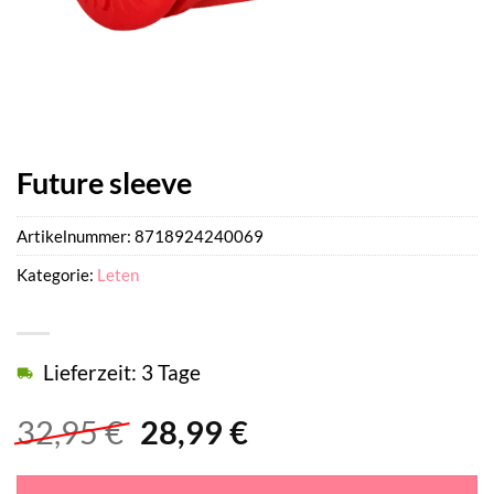
Future sleeve
Artikelnummer:
8718924240069
Kategorie:
Leten
Lieferzeit: 3 Tage
Ursprünglicher
Aktueller
32,95
€
28,99
€
Preis
Preis
war:
ist: