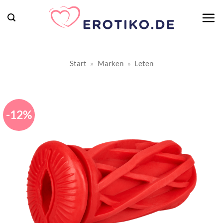
Zum
Inhalt
springen
Start
»
Marken
»
Leten
-12%