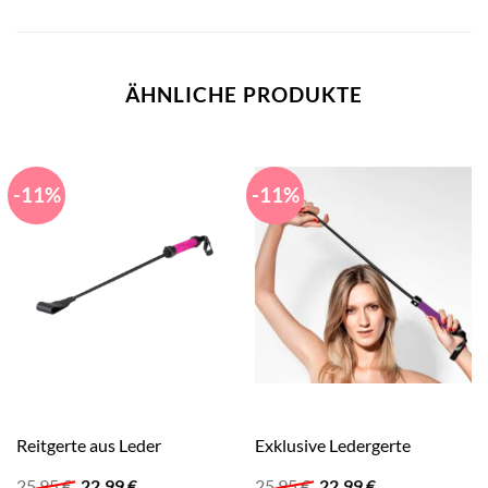
ÄHNLICHE PRODUKTE
-11%
-11%
Reitgerte aus Leder
Exklusive Ledergerte
Ursprünglicher
Aktueller
Ursprünglicher
Aktueller
25,95
€
22,99
€
25,95
€
22,99
€