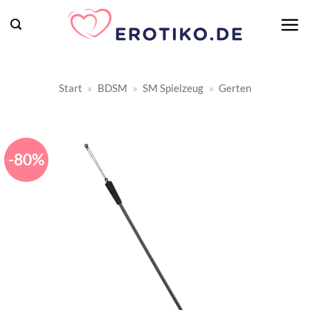
Zum
Inhalt
springen
Start
»
BDSM
»
SM Spielzeug
»
Gerten
-80%