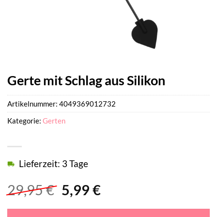
Gerte mit Schlag aus Silikon
Artikelnummer:
4049369012732
Kategorie:
Gerten
Lieferzeit: 3 Tage
Ursprünglicher
Aktueller
29,95
€
5,99
€
Preis
Preis
war:
ist: