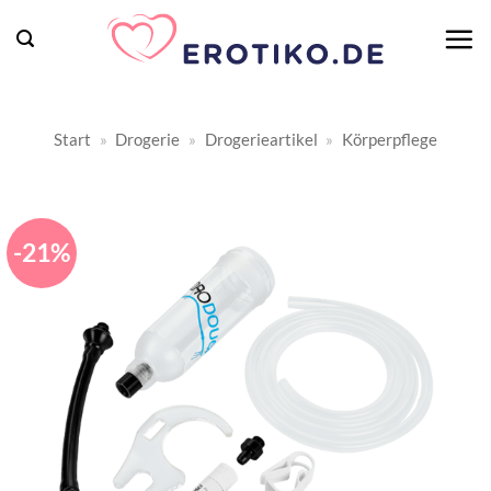
Zum
Inhalt
springen
Start
»
Drogerie
»
Drogerieartikel
»
Körperpflege
-21%