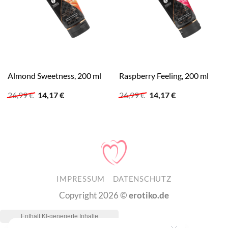
Almond Sweetness, 200 ml
Raspberry Feeling, 200 ml
Ursprünglicher
Aktueller
Ursprünglicher
Aktueller
26,99
€
14,17
€
26,99
€
14,17
€
Preis
Preis
Preis
Preis
war:
ist:
war:
ist:
26,99 €
14,17 €.
26,99 €
14,17 €.
IMPRESSUM
DATENSCHUTZ
Copyright 2026 ©
erotiko.de