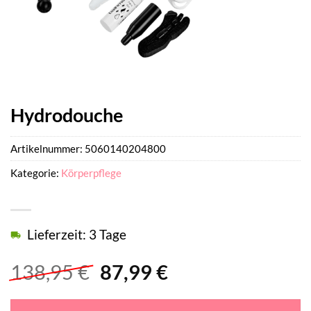
Hydrodouche
Artikelnummer:
5060140204800
Kategorie:
Körperpflege
Lieferzeit: 3 Tage
Ursprünglicher
Aktueller
138,95
€
87,99
€
Preis
Preis
war:
ist: