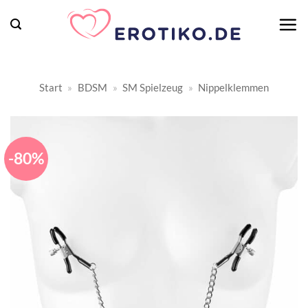
Zum
Inhalt
springen
Start
»
BDSM
»
SM Spielzeug
»
Nippelklemmen
-80%