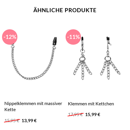
ÄHNLICHE PRODUKTE
-12%
-11%
Nippelklemmen mit massiver
Klemmen mit Kettchen
Kette
Ursprünglicher
Aktueller
17,95
€
15,99
€
Preis
Preis
Ursprünglicher
Aktueller
15,95
€
13,99
€
war:
ist:
Preis
Preis
17,95 €
15,99 €.
war:
ist: