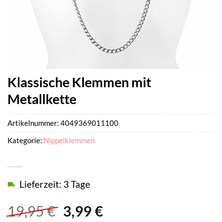
Klassische Klemmen mit
Metallkette
Artikelnummer:
4049369011100
Kategorie:
Nippelklemmen
Lieferzeit: 3 Tage
Ursprünglicher
Aktueller
19,95
€
3,99
€