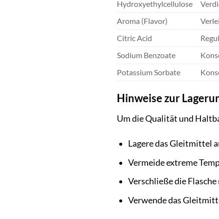
Hydroxyethylcellulose
Verdi
Aroma (Flavor)
Verle
Citric Acid
Regul
Sodium Benzoate
Konse
Potassium Sorbate
Konse
Hinweise zur Lageru
Um die Qualität und Haltba
Lagere das Gleitmittel 
Vermeide extreme Tempe
Verschließe die Flasche
Verwende das Gleitmitte