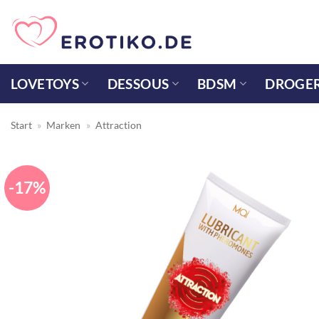
Zum
Inhalt
springen
LOVETOYS
DESSOUS
BDSM
DROGER
Start
»
Marken
»
Attraction
-17%