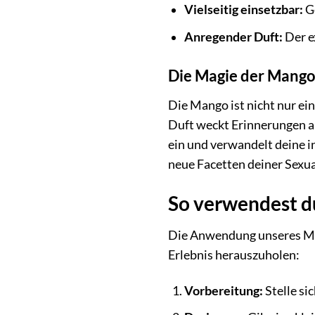
Vielseitig einsetzbar:
Ge
Anregender Duft:
Der e
Die Magie der Mango 
Die Mango ist nicht nur ein
Duft weckt Erinnerungen a
ein und verwandelt deine i
neue Facetten deiner Sexua
So verwendest du
Die Anwendung unseres Mang
Erlebnis herauszuholen:
Vorbereitung:
Stelle si