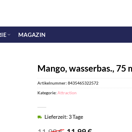
IE
MAGAZIN
Mango, wasserbas., 75 
Artikelnummer:
8435465322572
Kategorie:
Attraction
Lieferzeit: 3 Tage
Ursprünglicher
Aktueller
11,99
€
11,99
€