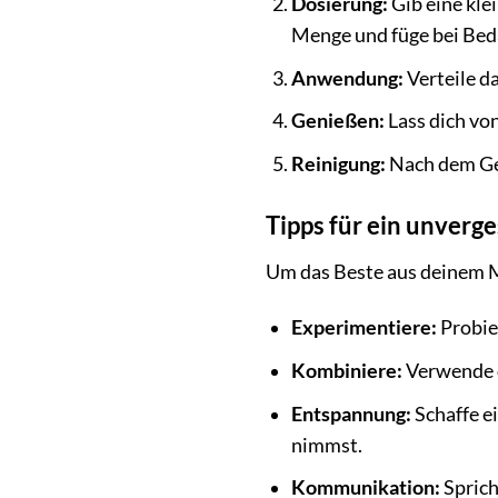
Dosierung:
Gib eine kle
Menge und füge bei Bed
Anwendung:
Verteile d
Genießen:
Lass dich vo
Reinigung:
Nach dem Ge
Tipps für ein unverge
Um das Beste aus deinem Ma
Experimentiere:
Probie
Kombiniere:
Verwende d
Entspannung:
Schaffe e
nimmst.
Kommunikation:
Sprich