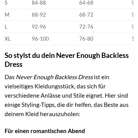
S
84-88
64-68
90
M
88-92
68-72
94
L
92-96
72-76
98
XL
96-100
76-80
10
So stylst du dein Never Enough Backless
Dress
Das
Never Enough Backless Dress
ist ein
vielseitiges Kleidungsstück, das sich für
verschiedene Anlässe und Stile eignet. Hier sind
einige Styling-Tipps, die dir helfen, das Beste aus
deinem Kleid herauszuholen:
Für einen romantischen Abend