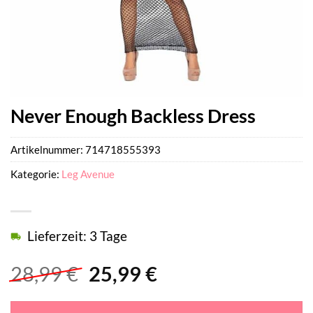
Never Enough Backless Dress
Artikelnummer:
714718555393
Kategorie:
Leg Avenue
Lieferzeit: 3 Tage
Ursprünglicher
Aktueller
28,99
€
25,99
€
Preis
Preis
war:
ist: