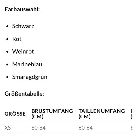
Farbauswahl:
Schwarz
Rot
Weinrot
Marineblau
Smaragdgrün
Größentabelle:
BRUSTUMFANG
TAILLENUMFANG
H
GRÖSSE
(CM)
(CM)
(C
XS
80-84
60-64
86