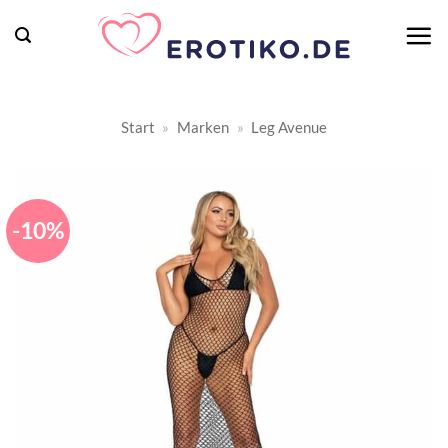
Zum
Inhalt
springen
Start
»
Marken
»
Leg Avenue
-10%