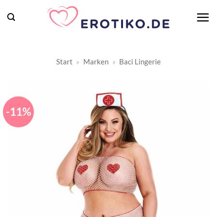
Zum
Inhalt
springen
Start
»
Marken
»
Baci Lingerie
-11%