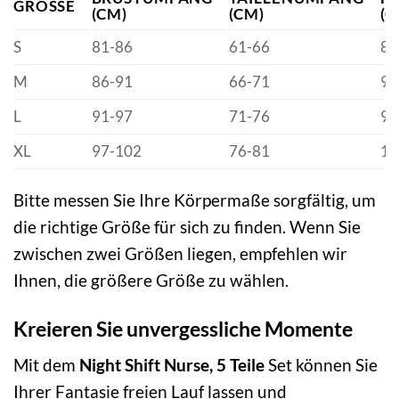
GRÖSSE
(CM)
(CM)
(C
S
81-86
61-66
86
M
86-91
66-71
91
L
91-97
71-76
97
XL
97-102
76-81
10
Bitte messen Sie Ihre Körpermaße sorgfältig, um
die richtige Größe für sich zu finden. Wenn Sie
zwischen zwei Größen liegen, empfehlen wir
Ihnen, die größere Größe zu wählen.
Kreieren Sie unvergessliche Momente
Mit dem
Night Shift Nurse, 5 Teile
Set können Sie
Ihrer Fantasie freien Lauf lassen und