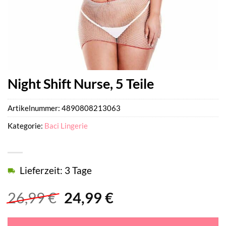
Night Shift Nurse, 5 Teile
Artikelnummer:
4890808213063
Kategorie:
Baci Lingerie
Lieferzeit: 3 Tage
Ursprünglicher
Aktueller
26,99
€
24,99
€
Preis
Preis
war:
ist: