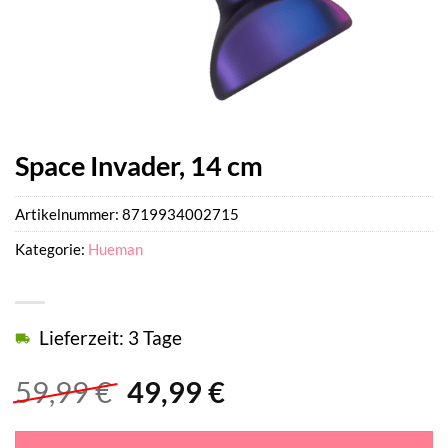
Space Invader, 14 cm
Artikelnummer:
8719934002715
Kategorie:
Hueman
Lieferzeit: 3 Tage
Ursprünglicher
Aktueller
59,99
€
49,99
€
Preis
Preis
war:
ist: