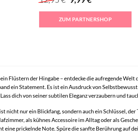
Preis
Preis
war:
ist:
ZUM PARTNERSHOP
12,95 €
9,99 €.
ein Flüstern der Hingabe – entdecke die aufregende Welt 
sband ein Statement. Es ist ein Ausdruck von Selbstbewusst
ass dich von seiner subtilen Eleganz verzaubern und tauch
st nicht nur ein Blickfang, sondern auch ein Schlüssel, der
hlafzimmer, als kühnes Accessoire im Alltag oder als Gesch
 eine prickelnde Note. Spüre die sanfte Berührung auf de