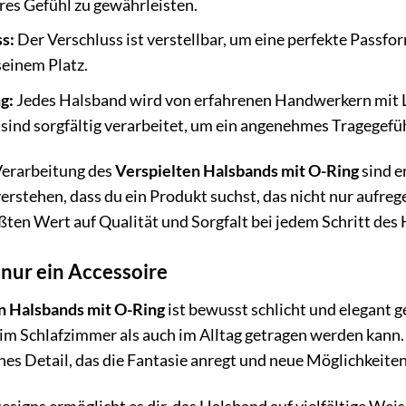
eres Gefühl zu gewährleisten.
s:
Der Verschluss ist verstellbar, um eine perfekte Passfor
seinem Platz.
g:
Jedes Halsband wird von erfahrenen Handwerkern mit Li
n sind sorgfältig verarbeitet, um ein angenehmes Tragegefü
Verarbeitung des
Verspielten Halsbands mit O-Ring
sind e
verstehen, dass du ein Produkt suchst, das nicht nur aufre
ößten Wert auf Qualität und Sorgfalt bei jedem Schritt des
 nur ein Accessoire
n Halsbands mit O-Ring
ist bewusst schlicht und elegant ge
 im Schlafzimmer als auch im Alltag getragen werden kann. 
hes Detail, das die Fantasie anregt und neue Möglichkeiten