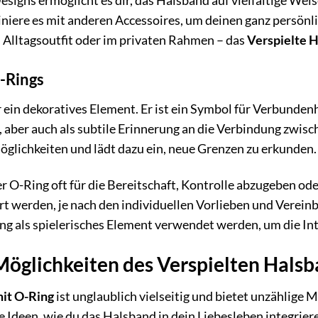
esigns ermöglicht es dir, das Halsband auf vielfältige Wei
iere es mit anderen Accessoires, um deinen ganz persönli
 Alltagsoutfit oder im privaten Rahmen – das
Verspielte 
-Rings
r ein dekoratives Element. Er ist ein Symbol für Verbunden
, aber auch als subtile Erinnerung an die Verbindung zwisc
Möglichkeiten und lädt dazu ein, neue Grenzen zu erkunden.
 O-Ring oft für die Bereitschaft, Kontrolle abzugeben od
rt werden, je nach den individuellen Vorlieben und Verei
g als spielerisches Element verwendet werden, um die Int
 Möglichkeiten des Verspielten Hals
mit O-Ring
ist unglaublich vielseitig und bietet unzählige M
e Ideen, wie du das Halsband in dein Liebesleben integrier