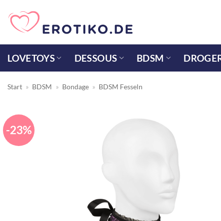
Zum
Inhalt
springen
LOVETOYS
DESSOUS
BDSM
DROGER
Start
»
BDSM
»
Bondage
»
BDSM Fesseln
-23%