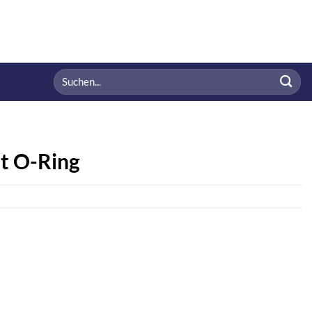
Suchen
nach:
it O-Ring