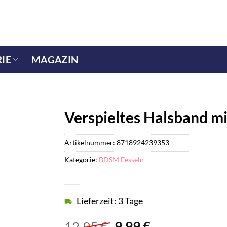
IE
MAGAZIN
Verspieltes Halsband m
Artikelnummer:
8718924239353
Kategorie:
BDSM Fesseln
Lieferzeit: 3 Tage
Ursprünglicher
Aktueller
12,95
€
9,99
€