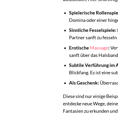
Spielerische Rollenspie
Domina oder einer hinge
Sinnliche Fesselspiele:
Partner sanft zu fessel
Erotische
Massage
:
Ver
sanft über das Halsband
Subtile Verführung im A
Blickfang. Es ist eine s
Als Geschenk:
Überrasc
Diese sind nur einige Beisp
entdecke neue Wege, deine 
Fantasien zu erkunden und