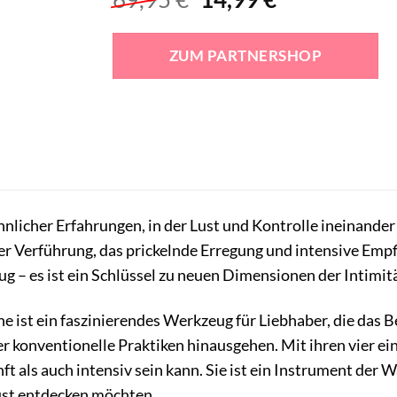
Preis
Preis
war:
ist:
ZUM PARTNERSHOP
69,95 €
14,99 €.
nlicher Erfahrungen, in der Lust und Kontrolle ineinander
der Verführung, das prickelnde Erregung und intensive Empf
ug – es ist ein Schlüssel zu neuen Dimensionen der Intimitä
e ist ein faszinierendes Werkzeug für Liebhaber, die das B
r konventionelle Praktiken hinausgehen. Mit ihren vier ein
ft als auch intensiv sein kann. Sie ist ein Instrument der W
Lust entdecken möchten.