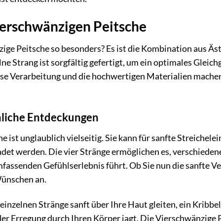
ierschwänzigen Peitsche
ge Peitsche so besonders? Es ist die Kombination aus Äst
ne Strang ist sorgfältig gefertigt, um ein optimales Gleic
ise Verarbeitung und die hochwertigen Materialien machen 
innliche Entdeckungen
 ist unglaublich vielseitig. Sie kann für sanfte Streichele
det werden. Die vier Stränge ermöglichen es, verschiedene
fassenden Gefühlserlebnis führt. Ob Sie nun die sanfte V
Wünschen an.
ie einzelnen Stränge sanft über Ihre Haut gleiten, ein Krib
der Erregung durch Ihren Körper jagt. Die Vierschwänzige Pe