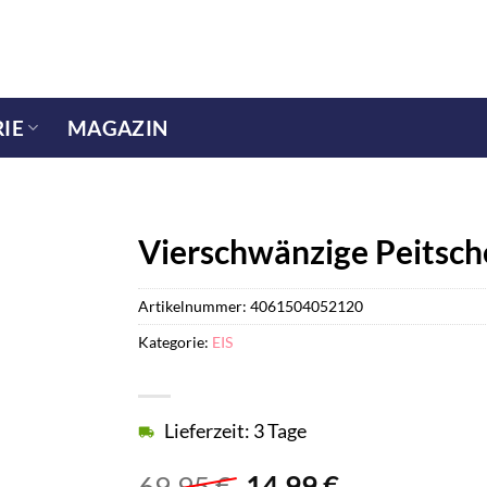
IE
MAGAZIN
Vierschwänzige Peitsch
Artikelnummer:
4061504052120
Kategorie:
EIS
Lieferzeit: 3 Tage
Ursprünglicher
Aktueller
69,95
€
14,99
€