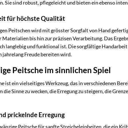
. Sie sind robust, pflegeleicht und bieten ein ebenso inte
it für höchste Qualität
en Peitschen wird mit grösster Sorgfalt von Hand geferti
 Materialien bis hin zur präzisen Verarbeitung. Das Ergebn
h langlebig und funktional ist. Die sorgfältige Handarbeit
n jahrelang Freude bereiten wird.
ge Peitsche im sinnlichen Spiel
e ist ein vielseitiges Werkzeug, das in verschiedenen Bere
die Sinne zu wecken, die Erregung zu steigern, die Grenz
nd prickelnde Erregung
änzige Peitsche für sanfte Streicheleinheiten, die ein Kr