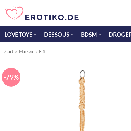
Zum
Inhalt
springen
LOVETOYS
DESSOUS
BDSM
DROGER
Start
»
Marken
»
EIS
-79%