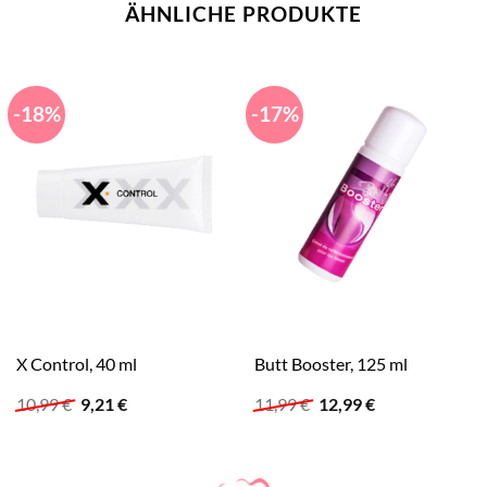
ÄHNLICHE PRODUKTE
-18%
-17%
X Control, 40 ml
Butt Booster, 125 ml
Ursprünglicher
Aktueller
Ursprünglicher
Aktueller
10,99
€
9,21
€
11,99
€
12,99
€
Preis
Preis
Preis
Preis
war:
ist:
war:
ist:
10,99 €
9,21 €.
11,99 €
12,99 €.