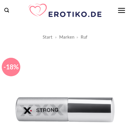
Zum
Inhalt
springen
Start
»
Marken
»
Ruf
-18%