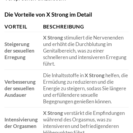
Die Vorteile von X Strong im Detail
VORTEIL
BESCHREIBUNG
X Strong
stimuliert die Nervenenden
Steigerung
und erhöht die Durchblutung im
der sexuellen
Genitalbereich, was zu einer
Erregung
schnelleren und intensiveren Erregung
führt.
Die Inhaltsstoffe in
X Strong
helfen, die
Verbesserung
Ermüdung zu reduzieren und die
der sexuellen
Energie zu steigern, sodass Sie längere
Ausdauer
und erfüllendere sexuelle
Begegnungen genießen können.
X Strong
verstärkt die Empfindungen
Intensivierung
während des Orgasmus, was zu
der Orgasmen
intensiveren und befriedigenderen
Höhepunkten führt.