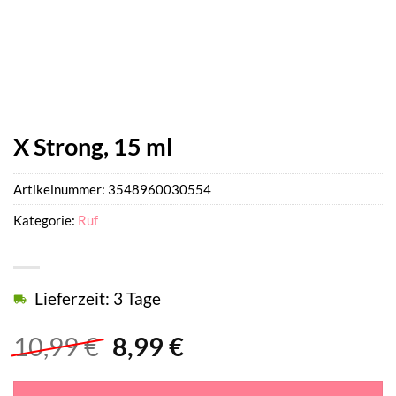
X Strong, 15 ml
Artikelnummer:
3548960030554
Kategorie:
Ruf
Lieferzeit: 3 Tage
Ursprünglicher
Aktueller
10,99
€
8,99
€
Preis
Preis
war:
ist: