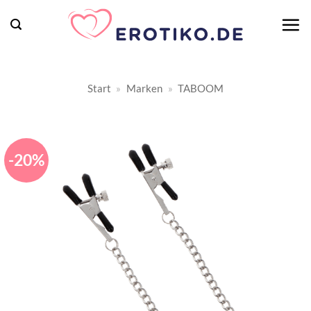
Zum
Inhalt
springen
Start
»
Marken
»
TABOOM
-20%