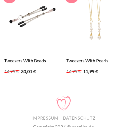
Tweezers With Beads
Tweezers With Pearls
Ursprünglicher
Aktueller
Ursprünglicher
Aktueller
14,99
€
30,01
€
14,99
€
11,99
€
Preis
Preis
Preis
Preis
war:
ist:
war:
ist:
14,99 €
30,01 €.
14,99 €
11,99 €.
IMPRESSUM
DATENSCHUTZ