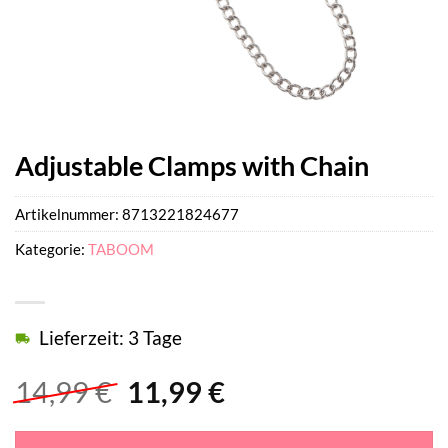
Adjustable Clamps with Chain
Artikelnummer:
8713221824677
Kategorie:
TABOOM
Lieferzeit: 3 Tage
Ursprünglicher
Aktueller
14,99
€
11,99
€
Preis
Preis
war:
ist: