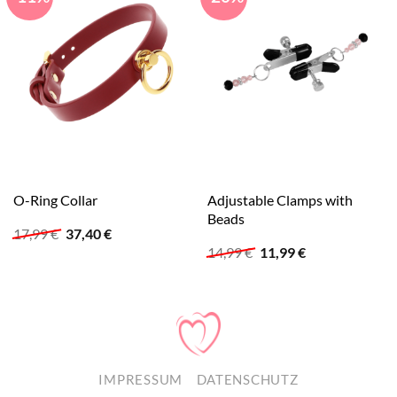
Adjustable Clamps with
O-Ring Collar
Beads
Ursprünglicher
Aktueller
17,99
€
37,40
€
Preis
Preis
Ursprünglicher
Aktueller
14,99
€
11,99
€
war:
ist:
Preis
Preis
17,99 €
37,40 €.
war:
ist:
14,99 €
11,99 €.
IMPRESSUM
DATENSCHUTZ