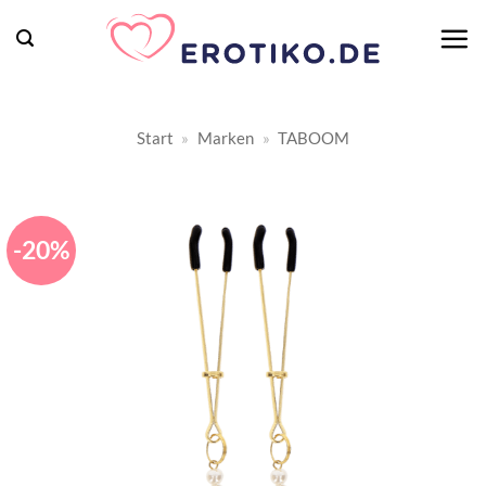
Zum
Inhalt
springen
Start
»
Marken
»
TABOOM
-20%