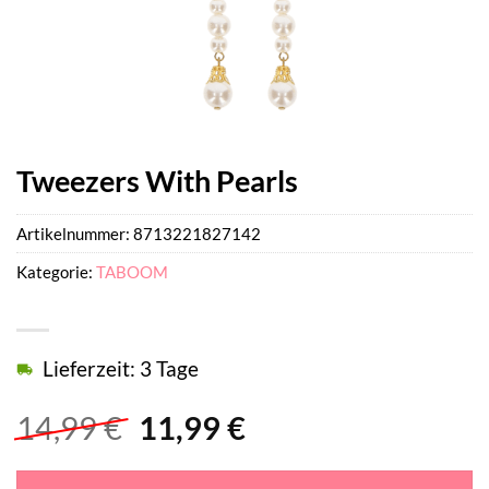
Tweezers With Pearls
Artikelnummer:
8713221827142
Kategorie:
TABOOM
Lieferzeit: 3 Tage
Ursprünglicher
Aktueller
14,99
€
11,99
€
Preis
Preis
war:
ist: