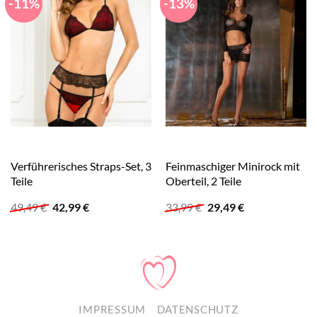
-11%
-13%
Verführerisches Straps-Set, 3
Feinmaschiger Minirock mit
Teile
Oberteil, 2 Teile
Ursprünglicher
Aktueller
Ursprünglicher
Aktueller
49,49
€
42,99
€
33,99
€
29,49
€
Preis
Preis
Preis
Preis
war:
ist:
war:
ist:
49,49 €
42,99 €.
33,99 €
29,49 €.
IMPRESSUM
DATENSCHUTZ