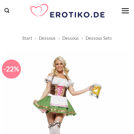
Zum
Inhalt
springen
Start
»
Dessous
»
Dessous
»
Dessous Sets
-22%