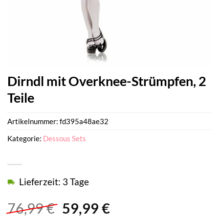
Dirndl mit Overknee-Strümpfen, 2
Teile
Artikelnummer:
fd395a48ae32
Kategorie:
Dessous Sets
Lieferzeit: 3 Tage
Ursprünglicher
Aktueller
76,99
€
59,99
€