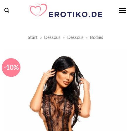
Zum
Inhalt
springen
Start
»
Dessous
»
Dessous
»
Bodies
-10%