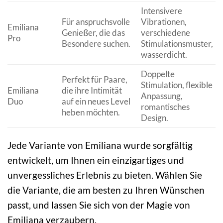
Intensivere
Für anspruchsvolle
Vibrationen,
Emiliana
Genießer, die das
verschiedene
Pro
Besondere suchen.
Stimulationsmuster,
wasserdicht.
Doppelte
Perfekt für Paare,
Stimulation, flexible
Emiliana
die ihre Intimität
Anpassung,
Duo
auf ein neues Level
romantisches
heben möchten.
Design.
Jede Variante von Emiliana wurde sorgfältig
entwickelt, um Ihnen ein einzigartiges und
unvergessliches Erlebnis zu bieten. Wählen Sie
die Variante, die am besten zu Ihren Wünschen
passt, und lassen Sie sich von der Magie von
Emiliana verzaubern.