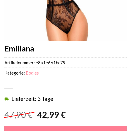
Emiliana
Artikelnummer:
e8a1e661bc79
Kategorie:
Bodies
Lieferzeit: 3 Tage
Ursprünglicher
Aktueller
47,90
€
42,99
€
Preis
Preis
war:
ist: