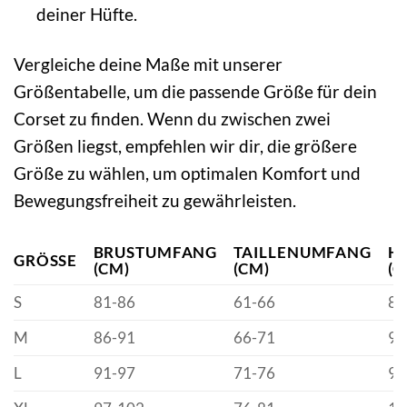
deiner Hüfte.
Vergleiche deine Maße mit unserer
Größentabelle, um die passende Größe für dein
Corset zu finden. Wenn du zwischen zwei
Größen liegst, empfehlen wir dir, die größere
Größe zu wählen, um optimalen Komfort und
Bewegungsfreiheit zu gewährleisten.
BRUSTUMFANG
TAILLENUMFANG
H
GRÖSSE
(CM)
(CM)
(C
S
81-86
61-66
86
M
86-91
66-71
91
L
91-97
71-76
97