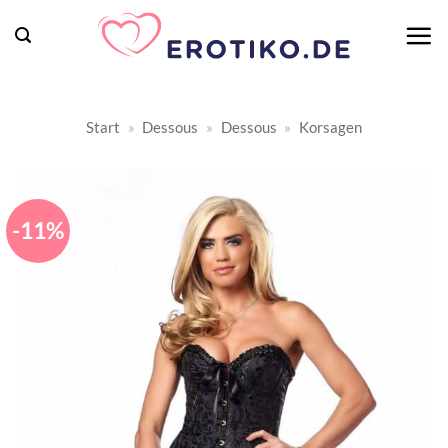
Zum
Inhalt
springen
Start
»
Dessous
»
Dessous
»
Korsagen
-11%