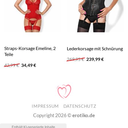
Straps-Korsage Emeline, 2
Lederkorsage mit Schnürung
Teile
Ursprünglicher
Aktueller
269,95
€
239,99
€
Preis
Preis
Ursprünglicher
Aktueller
42,99
€
34,49
€
war:
ist:
Preis
Preis
269,95 €
239,99 €.
war:
ist:
42,99 €
34,49 €.
IMPRESSUM
DATENSCHUTZ
Copyright 2026 ©
erotiko.de