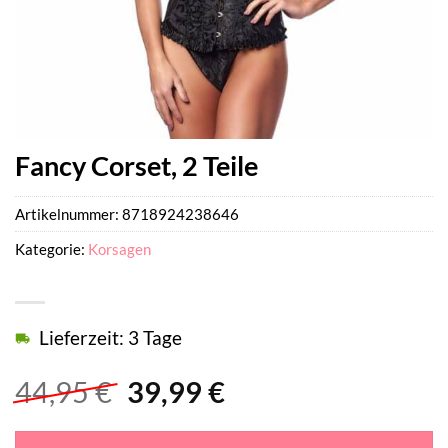
Fancy Corset, 2 Teile
Artikelnummer:
8718924238646
Kategorie:
Korsagen
Lieferzeit: 3 Tage
Ursprünglicher
Aktueller
44,95
€
39,99
€
Preis
Preis
war:
ist: