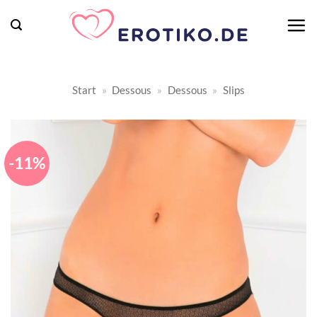
Zum
Inhalt
springen
Start
»
Dessous
»
Dessous
»
Slips
-11%