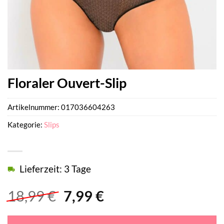
Floraler Ouvert-Slip
Artikelnummer:
017036604263
Kategorie:
Slips
Lieferzeit: 3 Tage
Ursprünglicher
Aktueller
18,99
€
7,99
€
Preis
Preis
war:
ist: