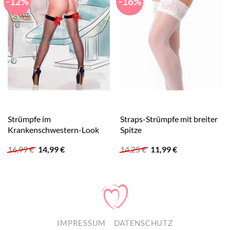
-12%
-16%
Strümpfe im
Straps-Strümpfe mit breiter
Krankenschwestern-Look
Spitze
Ursprünglicher
Aktueller
Ursprünglicher
Aktueller
16,99
€
14,99
€
14,25
€
11,99
€
Preis
Preis
Preis
Preis
war:
ist:
war:
ist:
16,99 €
14,99 €.
14,25 €
11,99 €.
IMPRESSUM
DATENSCHUTZ