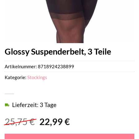
Glossy Suspenderbelt, 3 Teile
Artikelnummer:
8718924238899
Kategorie:
Stockings
Lieferzeit: 3 Tage
Ursprünglicher
Aktueller
25,75
€
22,99
€
Preis
Preis
war:
ist: