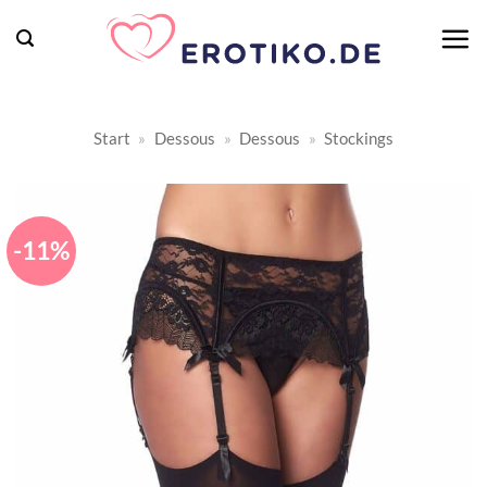
Zum
Inhalt
springen
Start
»
Dessous
»
Dessous
»
Stockings
-11%