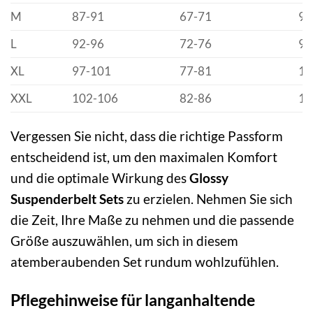
M
87-91
67-71
93
L
92-96
72-76
98
XL
97-101
77-81
10
XXL
102-106
82-86
10
Vergessen Sie nicht, dass die richtige Passform
entscheidend ist, um den maximalen Komfort
und die optimale Wirkung des
Glossy
Suspenderbelt Sets
zu erzielen. Nehmen Sie sich
die Zeit, Ihre Maße zu nehmen und die passende
Größe auszuwählen, um sich in diesem
atemberaubenden Set rundum wohlzufühlen.
Pflegehinweise für langanhaltende