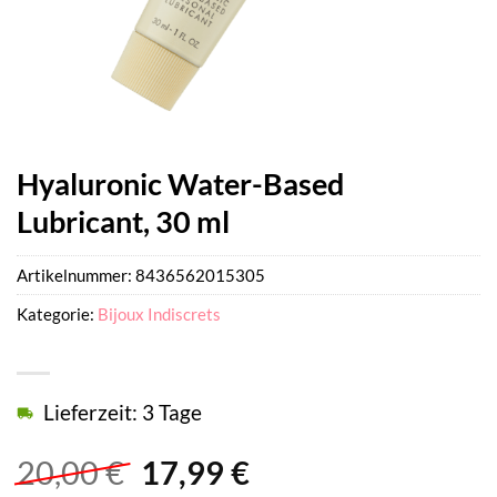
Hyaluronic Water-Based
Lubricant, 30 ml
Artikelnummer:
8436562015305
Kategorie:
Bijoux Indiscrets
Lieferzeit: 3 Tage
Ursprünglicher
Aktueller
20,00
€
17,99
€