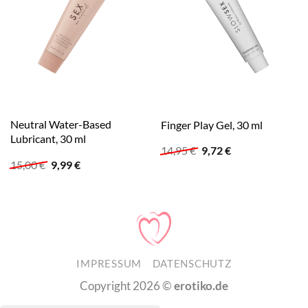
Neutral Water-Based
Finger Play Gel, 30 ml
Lubricant, 30 ml
Ursprünglicher
Aktueller
14,95
€
9,72
€
Preis
Preis
Ursprünglicher
Aktueller
15,00
€
9,99
€
war:
ist:
Preis
Preis
14,95 €
9,72 €.
war:
ist:
15,00 €
9,99 €.
IMPRESSUM
DATENSCHUTZ
Copyright 2026 ©
erotiko.de