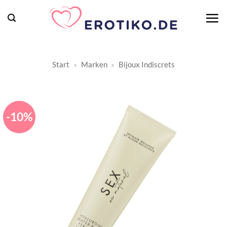
Zum
Inhalt
springen
Start
»
Marken
»
Bijoux Indiscrets
-10%