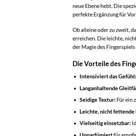
neue Ebene hebt. Die spezie
perfekte Ergänzung für Vor
Ob alleine oder zu zweit, 
erreichen. Die leichte, nic
der Magie des Fingerspiels
Die Vorteile des Fing
Intensiviert das Gefühl
Langanhaltende Gleitfä
Seidige Textur:
Für ein 
Leichte, nicht fettende
Vielseitig einsetzbar:
Id
Unparfümiert
für empfi