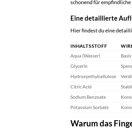
schonend für empfindliche
Eine detaillierte Auf
Hier findest du eine detaill
INHALTSSTOFF
WIR
Aqua (Wasser)
Basis
Glycerin
Spend
Hydroxyethylcellulose
Verdi
Citric Acid
Stabi
Sodium Benzoate
Konse
Potassium Sorbate
Konse
Warum das Finger 