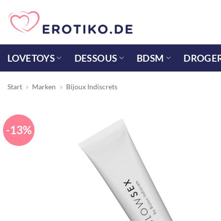
Zum
Inhalt
springen
LOVETOYS
DESSOUS
BDSM
DROGER
Start
»
Marken
»
Bijoux Indiscrets
-13%