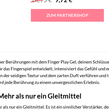
Preis
Preis
war:
ist:
ZUM PARTNERSHOP
14,95 €
9,72 €.
her Berührungen mit dem Finger Play Gel, deinem Schlüss
ür das Fingerspiel entwickelt, intensiviert das Gefühl und 
n der seidigen Textur und dem zarten Duft verführen und t
rd jede Berührung zu einem unvergesslichen Erlebnis.
Mehr als nur ein Gleitmittel
 als nur ein Gleitmittel. Es ist ein sinnlicher Verstärker, 