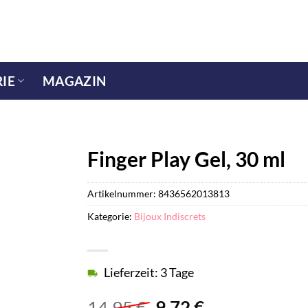
IE
MAGAZIN
Finger Play Gel, 30 ml
Artikelnummer:
8436562013813
Kategorie:
Bijoux Indiscrets
Lieferzeit: 3 Tage
Ursprünglicher
Aktueller
14,95
€
9,72
€