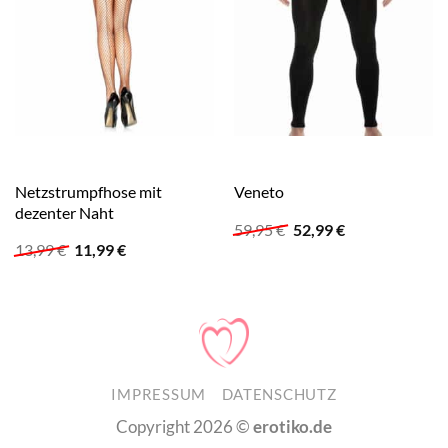
Netzstrumpfhose mit
Veneto
dezenter Naht
Ursprünglicher
Aktueller
59,95
€
52,99
€
Preis
Preis
Ursprünglicher
Aktueller
13,99
€
11,99
€
war:
ist:
Preis
Preis
59,95 €
52,99 €.
war:
ist:
13,99 €
11,99 €.
IMPRESSUM
DATENSCHUTZ
Copyright 2026 ©
erotiko.de