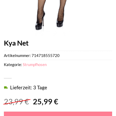
Kya Net
Artikelnummer:
714718555720
Kategorie:
Strumpfhosen
Lieferzeit: 3 Tage
Ursprünglicher
Aktueller
23,99
€
25,99
€
Preis
Preis
war:
ist: