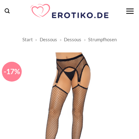
Zum
Inhalt
springen
Start
»
Dessous
»
Dessous
»
Strumpfhosen
-17%