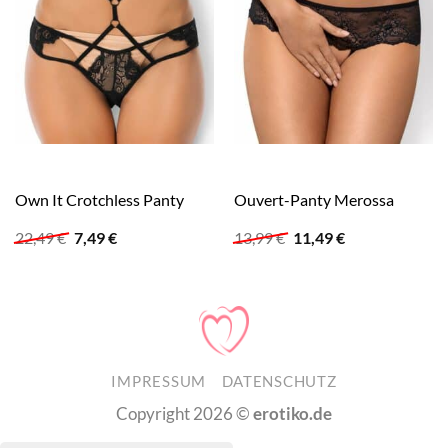
Own It Crotchless Panty
Ouvert-Panty Merossa
Ursprünglicher
Aktueller
Ursprünglicher
Aktueller
22,49
€
7,49
€
13,99
€
11,49
€
Preis
Preis
Preis
Preis
war:
ist:
war:
ist:
22,49 €
7,49 €.
13,99 €
11,49 €.
IMPRESSUM
DATENSCHUTZ
Copyright 2026 ©
erotiko.de