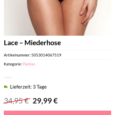
Lace – Miederhose
Artikelnummer:
5053014067519
Kategorie:
Panties
Lieferzeit: 3 Tage
Ursprünglicher
Aktueller
34,95
€
29,99
€
Preis
Preis
war:
ist: