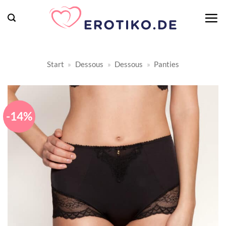
Zum
Inhalt
springen
Start
»
Dessous
»
Dessous
»
Panties
-14%