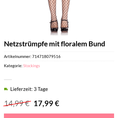
Netzstrümpfe mit floralem Bund
Artikelnummer:
714718079516
Kategorie:
Stockings
Lieferzeit: 3 Tage
Ursprünglicher
Aktueller
14,99
€
17,99
€
Preis
Preis
war:
ist: