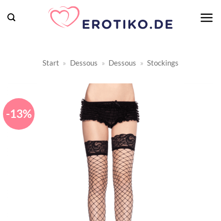
Zum
Inhalt
springen
Start
»
Dessous
»
Dessous
»
Stockings
-13%