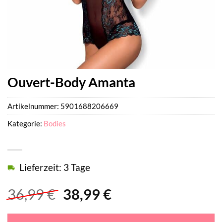
Ouvert-Body Amanta
Artikelnummer:
5901688206669
Kategorie:
Bodies
Lieferzeit: 3 Tage
Ursprünglicher
Aktueller
36,99
€
38,99
€
Preis
Preis
war:
ist: