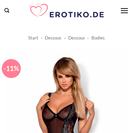
Zum
Inhalt
springen
Start
»
Dessous
»
Dessous
»
Bodies
-11%