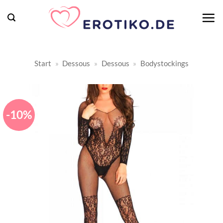
Zum
Inhalt
springen
Start
»
Dessous
»
Dessous
»
Bodystockings
-10%