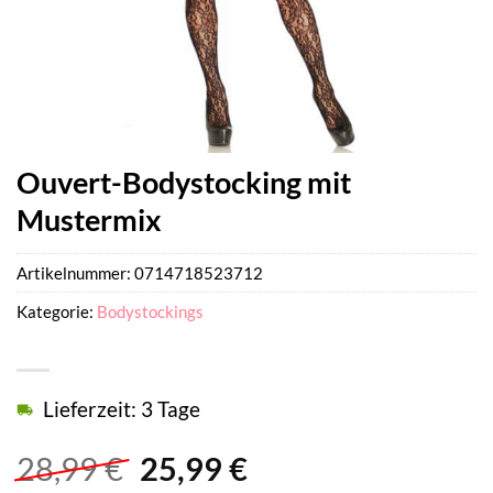
Ouvert-Bodystocking mit
Mustermix
Artikelnummer:
0714718523712
Kategorie:
Bodystockings
Lieferzeit: 3 Tage
Ursprünglicher
Aktueller
28,99
€
25,99
€