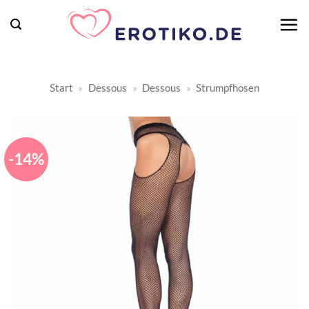
Zum
Inhalt
springen
Start
»
Dessous
»
Dessous
»
Strumpfhosen
-14%