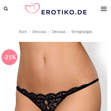
Zum
Inhalt
springen
Start
»
Dessous
»
Dessous
»
Stringtangas
-21%