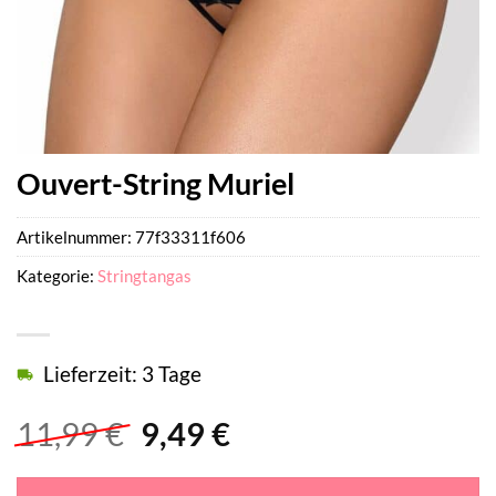
Ouvert-String Muriel
Artikelnummer:
77f33311f606
Kategorie:
Stringtangas
Lieferzeit: 3 Tage
Ursprünglicher
Aktueller
11,99
€
9,49
€
Preis
Preis
war:
ist: